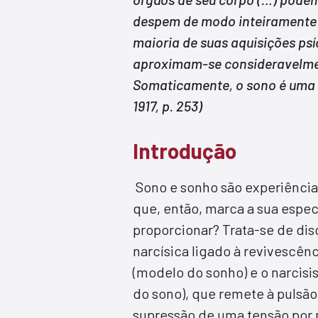
despem de modo inteiramente 
maioria de suas aquisições ps
aproximam-se consideravelmen
Somaticamente, o sono é uma r
1917, p. 253)
Introdução
Sono e sonho são experiênci
que, então, marca a sua espec
proporcionar? Trata-se de di
narcísica ligado à revivescên
(modelo do sonho) e o narcisi
do sono), que remete à pulsão
supressão de uma tensão por 