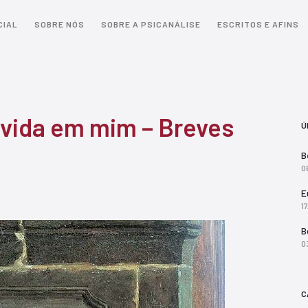
CIAL
SOBRE NÓS
SOBRE A PSICANÁLISE
ESCRITOS E AFINS
vida em mim – Breves
Ú
B
0
E
1
B
0
C