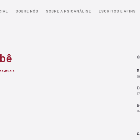
CIAL
SOBRE NÓS
SOBRE A PSICANÁLISE
ESCRITOS E AFINS
ebê
Ú
B
s Atuais
0
E
1
B
0
C