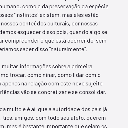
er humano, como o da preservação da espécie
ossos “instintos” existem, mas eles estão
 nossos conteúdos culturais, por nossas
odemos esquecer disso pois, quando algo se
scar compreender o que está ocorrendo, sem
ríamos saber disso “naturalmente”.
e muitas informações sobre a primeira
mo trocar, como ninar, como lidar com o
á apenas na relação com este novo sujeito
ências vão se concretizar e se consolidar.
a muito e é aí que a autoridade dos pais já
, tios, amigos, com todo seu afeto, querem
em, mas é bastante importante que sejam os