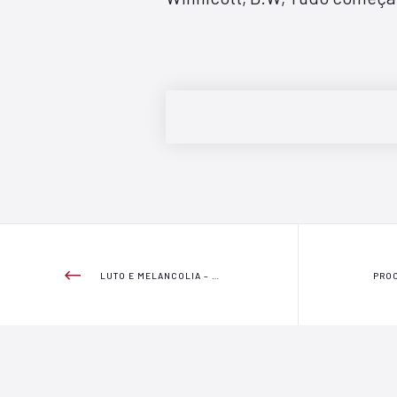
LUTO E MELANCOLIA – UMA BREVE ANÁLISE DO FILME O QUARTO DO FILHO