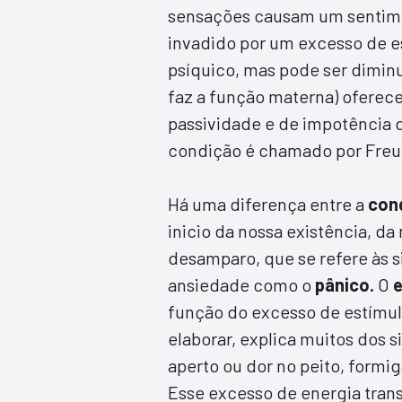
sensações causam um sentime
invadido por um excesso de es
psíquico, mas pode ser dimin
faz a função materna) oferece 
passividade e de impotência d
condição é chamado por Freud 
Há uma diferença entre a
con
inicio da nossa existência, da
desamparo, que se refere às
ansiedade como o
pânico.
O
função do excesso de estímul
elaborar, explica muitos dos 
aperto ou dor no peito, formi
Esse excesso de energia trans