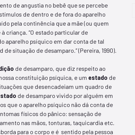
nto de angustia no bebê que se percebe
tímulos de dentro e de fora do aparelho
uído pela continência que a mãe (ou quem
à criança. “O estado particular de
o aparelho psíquico em dar conta de tal
de situação de desamparo.” (Pereira, 1990).
dição
de desamparo, que diz respeito ao
 nossa constituição psíquica, e um
estado
de
 situações que desencadeiam um quadro de
estado
de desamparo vivido por alguém em
os que o aparelho psíquico não dá conta de
sintomas físicos do pânico: sensação de
gamento nas mãos, tonturas, taquicardia etc.
borda para o corpo e é sentido pela pessoa