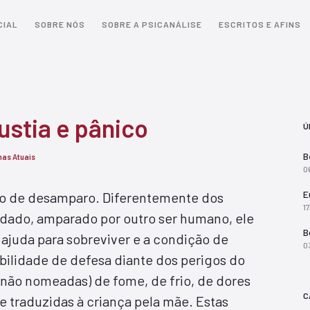
CIAL
SOBRE NÓS
SOBRE A PSICANÁLISE
ESCRITOS E AFINS
stia e pânico
Ú
B
as Atuais
0
E
o de desamparo. Diferentemente dos
1
idado, amparado por outro ser humano, ele
B
 ajuda para sobreviver e a condição de
0
bilidade de defesa diante dos perigos do
não nomeadas) de fome, de frio, de dores
C
 traduzidas à criança pela mãe. Estas